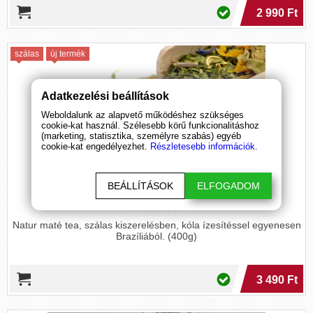
2 990 Ft
szálas
új termék
Adatkezelési beállítások
Weboldalunk az alapvető működéshez szükséges
cookie-kat használ. Szélesebb körű funkcionalitáshoz
(marketing, statisztika, személyre szabás) egyéb
cookie-kat engedélyezhet.
Részletesebb információk.
Mate Green Tea - Ejoy Cola
BEÁLLÍTÁSOK
ELFOGADOM
(400 g)
Natur maté tea, szálas kiszerelésben, kóla ízesítéssel egyenesen
Brazíliából. (400g)
3 490 Ft