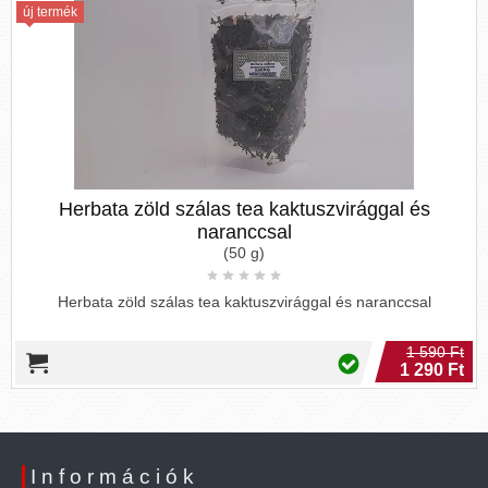
új termék
Herbata zöld szálas tea kaktuszvirággal és
naranccsal
(50 g)
Herbata zöld szálas tea kaktuszvirággal és naranccsal
1 590 Ft
1 290 Ft
Információk