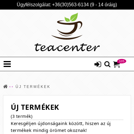
Ügyfélszolgálat: +36(30)563-6134 (9 - 14 óráig)
105
ÚJ TERMÉKEK
ÚJ TERMÉKEK
(3 termék)
Keresgéljen újdonságaink között, hiszen az új
termékek mindig örömet okoznak!