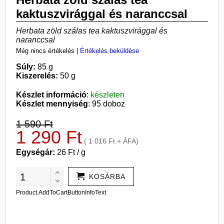
kaktuszvirággal és naranccsal
Herbata zöld szálas tea kaktuszvirággal és
naranccsal
Még nincs értékelés
|
Értékelés beküldése
Súly:
85 g
Kiszerelés:
50 g
Készlet információ
:
készleten
Készlet mennyiség
: 95 doboz
1 590 Ft
1 290 Ft
( 1 016 Ft + ÁFA)
Egységár:
26 Ft / g
KOSÁRBA
Product.AddToCartButtonInfoText