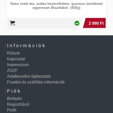
Natur maté tea, szálas kiszerelésben, guarana ízesítéssel
egyenesen Brazíliából. (400g)
2 990 Ft
Információk
Rólunk
Kapcsolat
Impresszum
ÁSZF
Adatkezelési tájékoztató
Fizetési és szállítási információk
Fiók
Belépés
Regisztráció
Profil