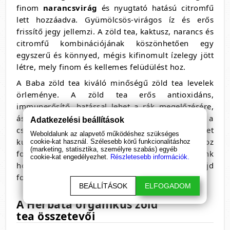
finom
narancsvirág
és nyugtató hatású citromfű
lett hozzáadva. Gyümölcsös-virágos íz és erős
frissítő jegy jellemzi. A zöld tea, kaktusz, narancs és
citromfű
kombinációjának köszönhetően egy
egyszerű és könnyed, mégis kifinomult ízelegy jött
létre, mely finom és kellemes felüdülést hoz.
A Baba zöld tea kiváló minőségű zöld tea levelek
örleménye. A zöld tea erős antioxidáns,
immunerősítő, hatással lehet a rák megelőzésére,
ásványi sókban gazdag, segíti a test tisztítását, a
Adatkezelési beállítások
csontok erősítését. A távol-keleten a „hosszú élet
Weboldalunk az alapvető működéshez szükséges
kulcsa”.
A kaktuszos-narancsos zöld teához
cookie-kat használ. Szélesebb körű funkcionalitáshoz
(marketing, statisztika, személyre szabás) egyéb
forraljunk egy pohár vizet 75-90 fokosra, és adjunk
cookie-kat engedélyezhet.
Részletesebb információk.
hozzá egy teáskanál port. Hagyjuk hülni, majd
fogyasszuk egészséggel.
BEÁLLÍTÁSOK
ELFOGADOM
A Herbata organikus
zöld
tea
összetevői