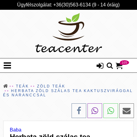
Ügyfélszolgálat: +36(30)563-6134 (9 - 14 óráig)
105
TEÁK
ZÖLD TEÁK
HERBATA ZÖLD SZÁLAS TEA KAKTUSZVIRÁGGAL
ÉS NARANCCSAL
Baba
Herbata zöld szálas tea