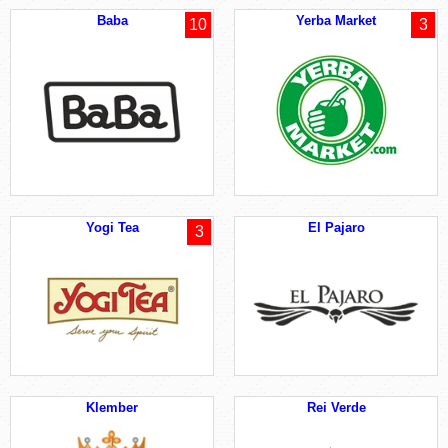
Baba
Yerba Market
10
3
Yogi Tea
El Pajaro
3
Klember
Rei Verde