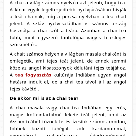
A chai a világ számos nyelvén azt jelenti, hogy tea.
A kínai egyik legelterjedtebb nyelvjárásában hívják
a teát cha-nak, míg a perzsa nyelvban a tea chait
jelent. A szláv nyelvcsaládban is számos ország
használja a chai szót a teára. Azonban a chai tea
több, mint egyszerű tautológia vagyis felesleges
szóismétlés.
A chait számos helyen a világban masala chaiként is
emlegetik, ami tejes teát jelent, de ennek semmi
köze az angol kisasszonyok délutáni tejes teájához.
A
tea fogyasztás
kultúrája Indiában ugyan angol
hatásra indult el, de a chai tea távol áll az angol
tejes kávétól.
De akkor mi is az a chai tea?
A chai masala vagy chai tea Indiában egy erős,
magas koffeintartalmú fekete teát jelent, amit az
Assam-teából fűznek le és ízesítik számos módon,
többek között fahéjjal, zöld kardamommal,
gyömbérrel, csillagánizzsal, édesköménnyel,