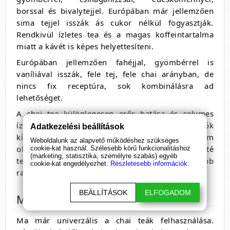
borssal és bivalytejjel. Európában már jellemzően
sima tejjel isszák ás cukor nélkül fogyasztják.
Rendkivül ízletes tea és a magas koffeintartalma
miatt a kávét is képes helyettesíteni.
Európában jellemzően fahéjjal, gyömbérrel is
vaníliával isszák, fele tej, fele chai arányban, de
nincs fix receptúra, sok kombinálásra ad
lehetőséget.
A chai tea különlegesen erős hatása és selymes
ízvilága miatt szerepel előkelő helyen a tearajongók
Adatkezelési beállítások
kívánságlistáján. A chai tea fogyasztása még nem
Weboldalunk az alapvető működéshez szükséges
olyan elterjedt Magyarországon, hasonlóan a maté
cookie-kat használ. Szélesebb körű funkcionalitáshoz
(marketing, statisztika, személyre szabás) egyéb
teához, de mindkettő egyre népesebb
cookie-kat engedélyezhet.
Részletesebb információk.
rajongótáborral bír.
BEÁLLÍTÁSOK
ELFOGADOM
Miket készítenek még a chai teából?
Ma már univerzális a chai teák felhasználása.