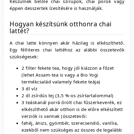
Készülnek belőle chai szirupok, chai porok vagy
éppen desszertek ízesítésére is használják.
Hogyan készítsünk otthonra chai
lattét?
A chai latte könnyen akár házilag is elkészíthető.
Egy félliteres chai lattéhoz az alábbi összetevők
szükségesek:
2 filter fekete tea, hogy jól kiázzon a főzet
(lehet Assam-tea is vagy a Bio Yogi
termékcsalád valamely fekete teája)
3 dl víz
2 dl zsírdús tej (3,5 %-os zsírtartalommal)
3 teáskanál porrá őrölt chai fűszerkeverék, ez
elkészíthető akár otthon is de előre elkészített
verziók is vannak (összetevői:
fahéj, ánizs, gyömbér, szerecsendió, vanília,
ezekből nem szükséges az összes de legalább