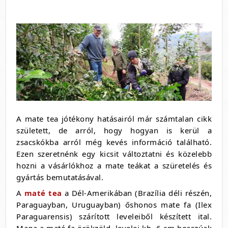
A mate tea jótékony hatásairól már számtalan cikk
született, de arról, hogy hogyan is kerül a
zsacskókba arról még kevés információ található.
Ezen szeretnénk egy kicsit változtatni és közelebb
hozni a vásárlókhoz a mate teákat a szüretelés és
gyártás bemutatásával.
A
maté tea
a Dél-Amerikában (Brazília déli részén,
Paraguayban, Uruguayban) őshonos mate fa (Ilex
Paraguarensis) szárított leveleiből készített ital.
Maga a maté fa örökzöld, levelei kb. 6 cm hosszúak