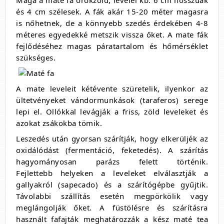
és 4 cm szélesek. A fák akár 15-20 méter magasra
is nőhetnek, de a könnyebb szedés érdekében 4-8
méteres egyedekké metszik vissza őket. A mate fák
fejlődéséhez magas páratartalom és hőmérséklet
szükséges.
A mate leveleit kétévente szüretelik, ilyenkor az
ültetvényeket vándormunkások (taraferos) serege
lepi el. Ollókkal levágják a friss, zöld leveleket és
azokat zsákokba tömik.
Leszedés után gyorsan szárítják, hogy elkerüljék az
oxidálódást (fermentáció, feketedés). A szárítás
hagyományosan parázs felett történik.
Fejlettebb helyeken a leveleket elválasztják a
gallyakról (sapecado) és a szárítógépbe gyűjtik.
Távolabbi szállítás esetén megpörkölik vagy
meglángolják őket. A füstölésre és szárításra
használt fafajták meghatározzák a kész maté tea