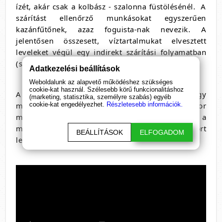
ízét, akár csak a kolbász - szalonna füstölésénél. A
szárítást ellenőrző munkásokat egyszerűen
kazánfűtőnek, azaz foguista-nak nevezik. A
jelentősen összesett, víztartalmukat elvesztett
leveleket végül egy indirekt szárítási folyamatban
(secaderos) véglegesítik.
Adatkezelési beállítások
Weboldalunk az alapvető működéshez szükséges
cookie-kat használ. Szélesebb körű funkcionalitáshoz
A szárítást követheti a mate őrlése, amely egy
(marketing, statisztika, személyre szabás) egyéb
malomban (canchadoras) történik. Ilyenkor
cookie-kat engedélyezhet.
Részletesebb információk.
meglehetősen porszerű állapotban csomagolják a
matét, amely minőségében ugyanolyan, mint a tört
BEÁLLÍTÁSOK
ELFOGADOM
levelekből álló mate tea.