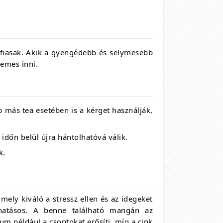
érfiasak. Akik a gyengédebb és selymesebb
rdemes inni.
 más tea esetében is a kérget használják,
 időn belül újra hántolhatóvá válik.
ák.
ly kiváló a stressz ellen és az idegeket
 hatásos. A benne található mangán az
um például a csontokat erősíti, míg a cink