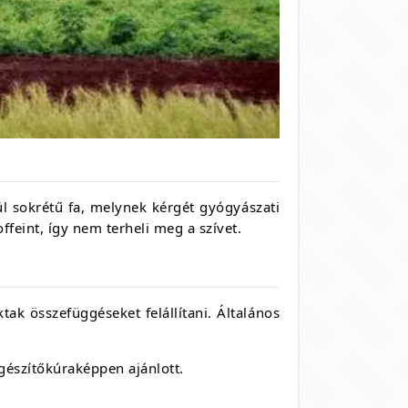
l sokrétű fa, melynek kérgét gyógyászati
ffeint, így nem terheli meg a szívet.
k összefüggéseket felállítani. Általános
egészítőkúraképpen ajánlott.