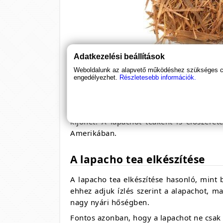
Adatkezelési beállítások
Weboldalunk az alapvető működéshez szükséges coo
engedélyezhet.
Részletesebb információk.
Hogyan fogyasztják a lapac
A lapachot kapszulában is lehet kapni, d
kijöhet. A lapachot teaként is előszere
Amerikában.
A lapacho tea elkészítése
A lapacho tea elkészítése hasonló, mint b
ehhez adjuk ízlés szerint a alapachot, ma
nagy nyári hőségben.
Fontos azonban, hogy a lapachot ne csak l