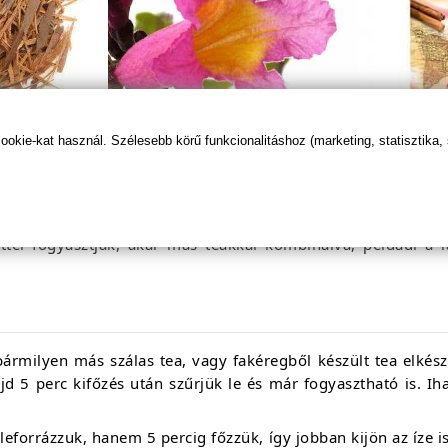
kie-kat használ. Szélesebb körű funkcionalitáshoz (marketing, statisztika,
hot?
e így le kell mondanunk a kellemes ízéről. Porítva vízbe k
tettel fogyasztják, akár más teákkal kombinálva, például 
ármilyen más szálas tea, vagy fakéregből készült tea elkészí
jd 5 perc kifőzés után szűrjük le és már fogyasztható is. Ih
eforrázzuk, hanem 5 percig főzzük, így jobban kijön az íze 