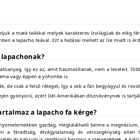
djuk a maté teákkal melyek karakteres ízvilágúak és elég f
nben a lapacho teával. Ezt a hatásai mellett az íze miatt is é
a lapachonak?
tóanyag, így ez az, amit hasznosítanak, nem a leveleit. Több
uama vagy éppen a yohimbe is.
, de csak a felső réteget, így a seb a fán begyógyul és rövid
dején gyönyörű, ezért Dél-Amerikában dísznövénynek is tartj
artalmaz a lapacho fa kérge?
 nyomelemekben gazdag, megtalálható benne a magnézium, me
ami a fáradtság, étvágytalanság és vérszegénység ellen
szelén és kalcium is rendkivül hasznos a szervezetnek. A kalci