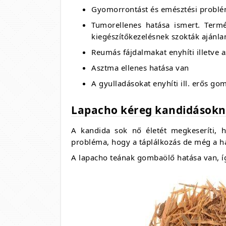
Gyomorrontást és emésztési problé
Tumorellenes hatása ismert. Term
kiegészítőkezelésnek szokták ajánlan
Reumás fájdalmakat enyhíti illetve a
Asztma ellenes hatása van
A gyulladásokat enyhíti ill. erős g
Lapacho kéreg kandidások
A kandida sok nő életét megkeseríti, 
probléma, hogy a táplálkozás de még a han
A lapacho teának gombaölő hatása van, í