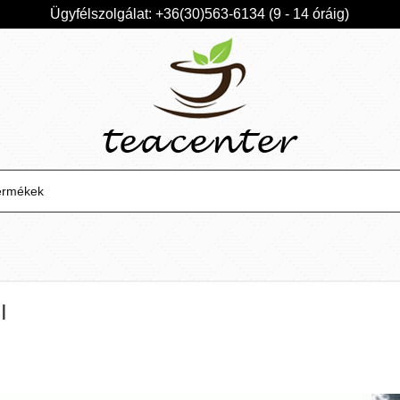
Ügyfélszolgálat: +36(30)563-6134 (9 - 14 óráig)
ermékek
I