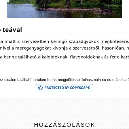
 teával
sa miatt a szervezetben keringő szabadgyökök megkötésére
 mivel a méreganyagokat kivonja a szervezetből, hasonlóan, m
 a benne található alkaloidoknak, flavonoidoknak és fenolk
Az oldalon található tartalom forrás megjelöléssel felhasználható és másolható
HOZZÁSZÓLÁSOK