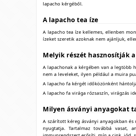
lapacho kérgéből.
A lapacho tea íze
A lapacho tea íze kellemes, ellenben mon
ízeket szeretik azoknak nem ajánljuk, elle
Melyik részét hasznosítják 
A lapachonak a kérgében van a legtöbb ha
nem a leveleket, ilyen például a muira p
A lapacho fa kérgét időközönként hántolják
A lapacho fa virága rózsaszín, virágzás i
Milyen ásványi anyagokat t
A szárított kéreg ásványi anyagokban és
nyugtatja. Tartalmaz továbbá vasat, 
immunrendszert erősíti, míg a cink, jód, 