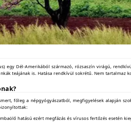
s) egy Dél-Amerikából származó, rózsaszín virágú, rendkívü
 inkák teájának is. Hatása rendkívül sokrétű. Nem tartalmaz ko
onak?
ert, főleg a népgyógyászatból, megfigyelések alapján szokta
izonyítottak:
 gombaölő hatású ezért megfázás és vírusos fertőzés esetén ki
a