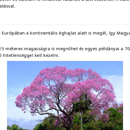
atással.
urópában a kontinentális éghajlat alatt is megél, így Magya
25 méteres magasságra is megnőhet és egyes példányai a 700
 hitetlenséggel kell kezelni.