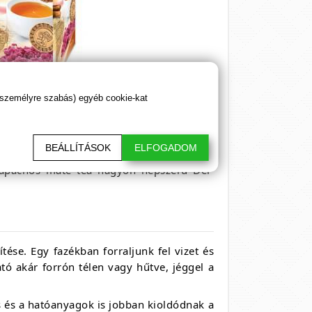
 személyre szabás) egyéb cookie-kat
BEÁLLÍTÁSOK
ELFOGADOM
everve már finomabb és a hatása is jobban
a lapachos maté tea nagyon népszerű Dél-
tése. Egy fazékban forraljunk fel vizet és
ató akár forrón télen vagy hűtve, jéggel a
is és a hatóanyagok is jobban kioldódnak a