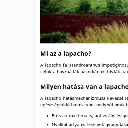
Mi az a lapacho?
A lapacho fa (Handroanthus impetiginosu
célokra használták az indiánok, hívták az
Milyen hatása van a lapach
A lapacho hatásmechanizmusa kevéssé ism
egészségvédő hatása van, melyből amik b
Erős antibakteriális, antivirális és
Nyálkahártya és fekélyek gyógyítás