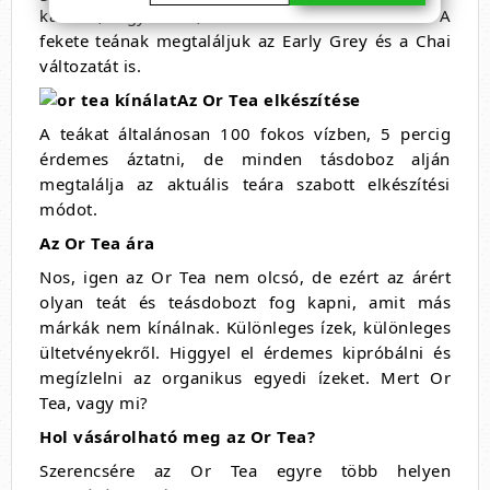
kamilla, a gyömbér, a citromfű és a menta tea. A
fekete teának megtaláljuk az Early Grey és a Chai
változatát is.
Az Or Tea elkészítése
A teákat általánosan 100 fokos vízben, 5 percig
érdemes áztatni, de minden tásdoboz alján
megtalálja az aktuális teára szabott elkészítési
módot.
Az Or Tea ára
Nos, igen az Or Tea nem olcsó, de ezért az árért
olyan teát és teásdobozt fog kapni, amit más
márkák nem kínálnak. Különleges ízek, különleges
ültetvényekről. Higgyel el érdemes kipróbálni és
megízlelni az organikus egyedi ízeket. Mert Or
Tea, vagy mi?
Hol vásárolható meg az Or Tea?
Szerencsére az Or Tea egyre több helyen