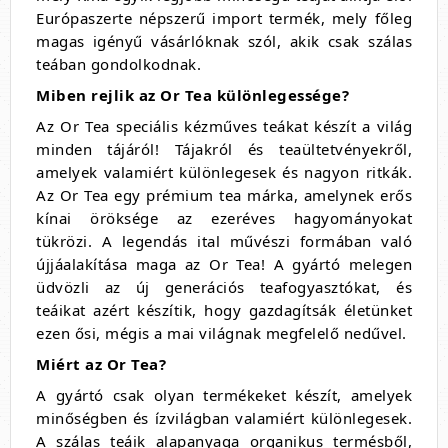
Európaszerte népszerű import termék, mely főleg
magas igényű vásárlóknak szól, akik csak szálas
teában gondolkodnak.
Miben rejlik az Or Tea különlegessége?
Az Or Tea speciális kézműves teákat készít a világ
minden tájáról! Tájakról és teaültetvényekről,
amelyek valamiért különlegesek és nagyon ritkák.
Az Or Tea egy prémium tea márka, amelynek erős
kínai öröksége az ezeréves hagyományokat
tükrözi. A legendás ital művészi formában való
újjáalakítása maga az Or Tea! A gyártó melegen
üdvözli az új generációs teafogyasztókat, és
teáikat azért készítik, hogy gazdagítsák életünket
ezen ősi, mégis a mai világnak megfelelő nedűvel.
Miért az Or Tea?
A gyártó csak olyan termékeket készít, amelyek
minőségben és ízvilágban valamiért különlegesek.
A szálas teáik alapanyaga organikus termésből,