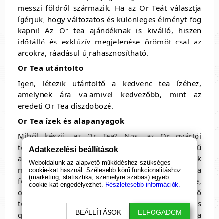
messzi földről származik. Ha az Or Teát választja
ígérjük, hogy változatos és különleges élményt fog
kapni! Az Or tea ajándéknak is kiválló, hiszen
időtálló és exklúzív megjelenése örömöt csal az
arcokra, ráadásul újrahasznosítható.
Or Tea ütántöltő
Igen, létezik utántöltő a kedvenc tea ízéhez,
amelynek ára valamivel kedvezőbb, mint az
eredeti Or Tea díszdobozé.
Or Tea ízek és alapanyagok
Miből készül az Or Tea? Nos, az Or gyártói
törekszenek arra, hogy változatos, de széles körű
Adatkezelési beállítások
alapanyagokat használjanak fel teáikhoz. Ennek
Weboldalunk az alapvető működéshez szükséges
megfelelően széles spektrumon mozog a
cookie-kat használ. Szélesebb körű funkcionalitáshoz
(marketing, statisztika, személyre szabás) egyéb
felhasznált tea típusa, találunk fehér, zöld, fekete,
cookie-kat engedélyezhet.
Részletesebb információk.
oolong teát is a kínálatban, különböző
teaültetvényekről. Természetesen a divatos
BEÁLLÍTÁSOK
ELFOGADOM
gyógynövények is nagy szerepet kapnak, például a