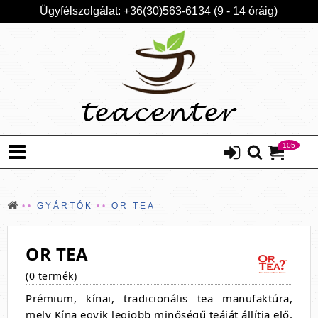
Ügyfélszolgálat: +36(30)563-6134 (9 - 14 óráig)
105
GYÁRTÓK
OR TEA
OR TEA
(0 termék)
Prémium, kínai, tradicionális tea manufaktúra,
mely Kína egyik legjobb minőségű teáját állítja elő.