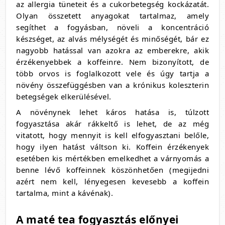
az allergia tüneteit és a cukorbetegség kockázatát.
Olyan összetett anyagokat tartalmaz, amely
segíthet a fogyásban, növeli a koncentráció
készséget, az alvás mélységét és minőségét, bár ez
nagyobb hatással van azokra az emberekre, akik
érzékenyebbek a koffeinre. Nem bizonyított, de
több orvos is foglalkozott vele és úgy tartja a
növény összefüggésben van a krónikus koleszterin
betegségek elkerülésével.
A növénynek lehet káros hatása is, túlzott
fogyasztása akár rákkeltő is lehet, de az még
vitatott, hogy mennyit is kell elfogyasztani belőle,
hogy ilyen hatást váltson ki. Koffein érzékenyek
esetében kis mértékben emelkedhet a várnyomás a
benne lévő koffeinnek köszönhetően (megijedni
azért nem kell, lényegesen kevesebb a koffein
tartalma, mint a kávénak).
A maté tea fogyasztás előnyei