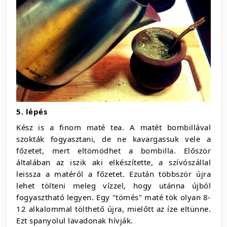
5. lépés
Kész is a finom maté tea. A matét bombillával
szokták fogyasztani, de ne kavargassuk vele a
főzetet, mert eltömödhet a bombilla. Először
általában az iszik aki elkészítette, a szívószállal
leissza a matéról a főzetet. Ezután többször újra
lehet tölteni meleg vízzel, hogy utánna újból
fogyasztható legyen. Egy "tömés" maté tök olyan 8-
12 alkalommal tölthető újra, mielőtt az íze eltünne.
Ezt spanyolul lavadonak hívják.