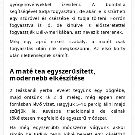
gyógynövényekkel ízesíteni. A bombilla
segítségével tudja fogyasztani, de akár le is szűrheti
egy szürővel és csészébe ki tudja tölteni. Forrón
fogyasztva is jó, de kihülve is előszeretettel
fogyasztják Dél-Amerikában, ezt nevezik tererének.
Még egy apró etikett szabály: a matét csak
fogyasztás után illik megköszönni. Az első korty
után illetlenségnek számít.
A maté tea egyszerűsített,
modernebb elkészítése
2 teáskanál yerba levelet tegyünk egy bögrébe,
majd öntsünk rá 2 dl meleg, még éppen nem
forrásban lévő vizet. Hagyjuk 5-10 percig állni majd
szűrjük le. Kevésbé tradicionális de célnak
tökéletesen megfelelő és egyszerű módszer.
Ha még egyszerűbb módszerre vágyunk akkor
simán be tudjuk tenni kávé helyett egy kávéföző