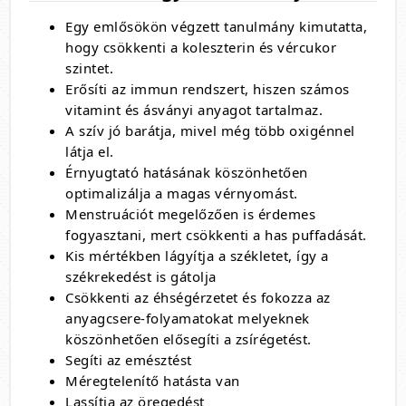
Egy emlősökön végzett tanulmány kimutatta,
hogy csökkenti a koleszterin és vércukor
szintet.
Erősíti az immun rendszert, hiszen számos
vitamint és ásványi anyagot tartalmaz.
A szív jó barátja, mivel még több oxigénnel
látja el.
Érnyugtató hatásának köszönhetően
optimalizálja a magas vérnyomást.
Menstruációt megelőzően is érdemes
fogyasztani, mert csökkenti a has puffadását.
Kis mértékben lágyítja a székletet, így a
székrekedést is gátolja
Csökkenti az éhségérzetet és fokozza az
anyagcsere-folyamatokat melyeknek
köszönhetően elősegíti a zsírégetést.
Segíti az emésztést
Méregtelenítő hatásta van
Lassítja az öregedést