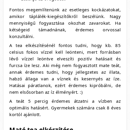
Fontos megemlítenünk az esetleges kockázatokat,
amikor táplálék-kiegészítőkről beszélünk. Nagy
mennyiségű fogyasztása okozhat zavarokat. Ha
kétségeid támadnának, érdemes orvossal
konzultálni.
A tea elkészítésénél fontos tudni, hogy kb. 85
celsius fokos vízzel kell leönteni, mert forrásban
lévő vízzel leöntve elveszíti pozitív hatásait és
furcsa íze lesz. Aki még nem fogyasztott mate teát,
annak érdemes tudni, hogy jellegzetes az illata,
habzó állaga van a víznek és kesernyés az íze.
Hatásai páratlanok, ezért érdemes kipróbálni, de
nem elsősorban az íz élményért. :)
A teát 5 percig érdemes átzatni a vízben az
optimális hatásért. Gyermekek számára csak 8 éves
kortól ajánlott.
Maté tea elkészítése